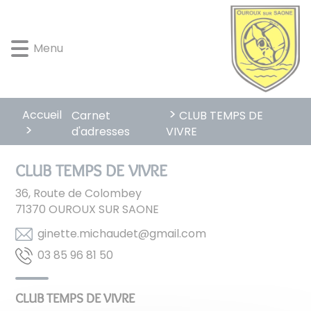
Lien
Lien
Lien
Lien
Panneau de gestion des cookies
d'accès
d'accès
d'accès
d'accès
rapide
rapide
rapide
rapide
Menu
au
au
à
au
menu
contenu
la
pied
principal
recherche
de
page
Accueil
Carnet
CLUB TEMPS DE
d'adresses
VIVRE
CLUB TEMPS DE VIVRE
36, Route de Colombey
71370
OUROUX SUR SAONE
moc.liamg@teduahcim.ettenig
05 18 69 58 30
CLUB TEMPS DE VIVRE