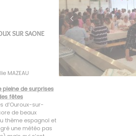
OUX SUR SAONE
lie MAZEAU
 pleine de surprises
des fêtes
es d’Ouroux-sur-
core de beaux
 au thème espagnol et
algré une météo pas