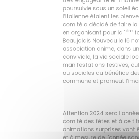
très engageante en matinée
poursuivie sous un soleil éc
l’italienne étaient les bienv
comité a décidé de faire l
ère
en organisant pour la 1
fo
Beaujolais Nouveau le 16 n
association anime, dans u
conviviale, la vie sociale l
manifestations festives, cul
ou sociales au bénéfice des
commune et promeut l’image
Attention 2024 sera l’anné
comité des fêtes et à ce t
animations surprises vont 
et à mesure de l’année sans