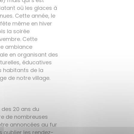
) mais qui s’est
latant où les glaces à
enues. Cette année, le
a fête même en hiver
is la soirée
ovembre. Cette
ne ambiance
ocale en organisant des
turelles, éducatives
 habitants de la
 de notre village.
e des 20 ans du
itre de nombreuses
être annoncées au fur
 oublier les rendez-