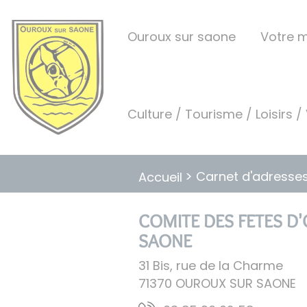
Lien
Lien
Lien
Lien
Panneau de gestion des cookies
d'accès
d'accès
d'accès
d'accès
Ouroux sur saone
Votre m
rapide
rapide
rapide
rapide
au
au
à
au
menu
contenu
la
pied
principal
recherche
de
Culture / Tourisme / Loisirs /
page
Carnet d'adresse
Accueil
COMITE DES FETES D
SAONE
31 Bis, rue de la Charme
71370
OUROUX SUR SAONE