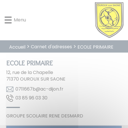
Lien
Lien
Lien
Lien
Panneau de gestion des cookies
d'accès
d'accès
d'accès
d'accès
rapide
rapide
rapide
rapide
Menu
au
au
à
au
menu
contenu
la
pied
principal
recherche
de
page
Carnet d'adresses
Accueil
ECOLE PRIMAIRE
ECOLE PRIMAIRE
12, rue de la Chapelle
71370
OUROUX SUR SAONE
rf.nojid-ca@b7661170
03 30 69 58 30
GROUPE SCOLAIRE RENE DESMARD